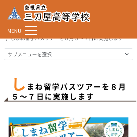
MENU
TOP
中学生のみなさまへ
しまね留学バスツアーを８月５～７日に実施します
し
まね留学バスツアーを８月
５～７日に実施します