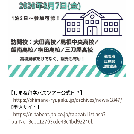
【しまね留学バスツアー公式ＨＰ】
https://shimane-ryugaku.jp/archives/news/1847/
【申込サイト】
https://n-tabeat.jtb.co.jp/tabeat/List.asp?
TourNo=3cb112703cde43c4bd92240b