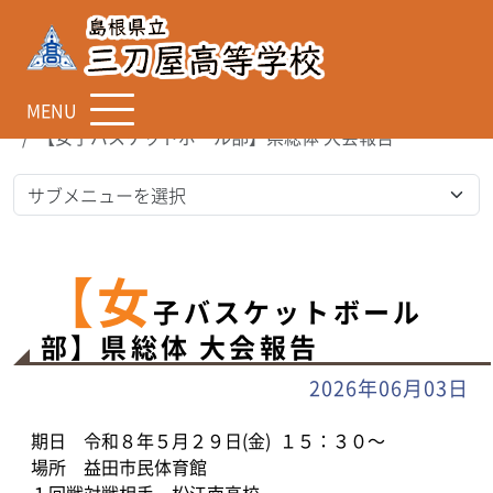
MENU
TOP
お知らせ
【女子バスケットボール部】県総体 大会報告
【女
子バスケットボール
部】県総体 大会報告
2026年06月03日
期日 令和８年５月２９日(金) １５：３０～
場所 益田市民体育館