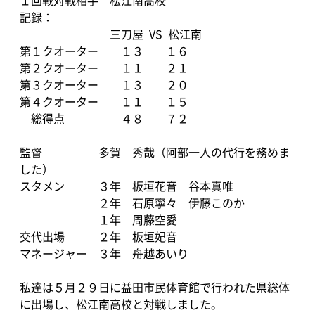
１回戦対戦相手 松江南高校
記録：
三刀屋 VS 松江南
第１クオーター １３ １６
第２クオーター １１ ２１
第３クオーター １３ ２０
第４クオーター １１ １５
総得点 ４８ ７２
監督 多賀 秀哉（阿部一人の代行を務めま
した）
スタメン ３年 板垣花音 谷本真唯
２年 石原寧々 伊藤このか
１年 周藤空愛
交代出場 ２年 板垣妃音
マネージャー ３年 舟越あいり
私達は５月２９日に益田市民体育館で行われた県総体
に出場し、松江南高校と対戦しました。