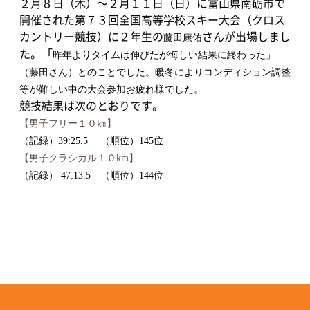
２月８日（木）～２月１１日（日）に富山県南砺市で
開催された第７３回全国高等学校スキー大会（クロス
カントリー競技）に２年生の
さんが出場しまし
藤田康佑
た。「
昨年よりタイムは伸びたが悔しい結果に終わった」
（藤田さん）とのことでした。暖冬によりコンディション調整
等が難しい中の大会参加お疲れ様でした。
競技結果は次のとおりです。
【男子フリー１０㎞】
（記録）39:25.5 （順位）145位
【男子クラシカル１０km】
（記録） 47:13.5 （順位）144位