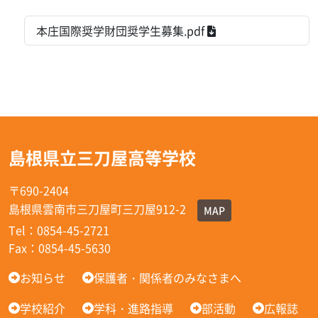
本庄国際奨学財団奨学生募集.pdf
島根県立三刀屋高等学校
〒690-2404
島根県雲南市三刀屋町三刀屋912-2
MAP
Tel：0854-45-2721
Fax：0854-45-5630
お知らせ
保護者・関係者のみなさまへ
学校紹介
学科・進路指導
部活動
広報誌